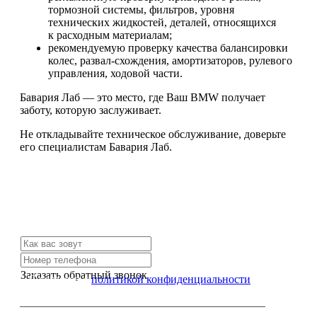
тормозной системы, фильтров, уровня
технических жидкостей, деталей, относящихся
к расходным материалам;
рекомендуемую проверку качества балансировки
колес, развал-схождения, амортизаторов, рулевого
управления, ходовой части.
Бавария Лаб — это место, где Ваш BMW получает
заботу, которую заслуживает.
Не откладывайте техническое обслуживание, доверьте
его специалистам Бавария Лаб.
Не нашли нужной услуги?
Свяжитесь с нами и мы Вам обязательно поможем
Заказать обратный звонок
Я согласен с
политикой конфиденциальности