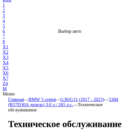
1
2
3
4
5
6
Выбор авто
7
8
X1
X2
X3
X4
X5
X6
X7
Z4
М
Меню
Главная
—
BMW 5 серия
—
G30/G31 (2017 - 2023)
—
530d
(B57D30A дизель) 3.0 л / 265 л.с.
—
Техническое
обслуживание
Техническое обслуживание