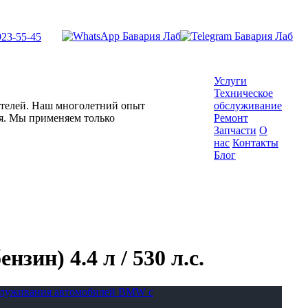
923-55-45
Услуги
Техническое
гателей. Наш многолетний опыт
обслуживание
ля. Мы применяем только
Ремонт
Запчасти
О
нас
Контакты
Блог
ин) 4.4 л / 530 л.с.
бслуживания автомобилей BMW с