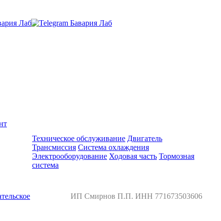
нт
Ремонт и обслуживание BMW
Техническое обслуживание
Двигатель
Трансмиссия
Система охлаждения
Электрооборудование
Ходовая часть
Тормозная
система
тельское
ИП Смирнов П.П. ИНН 771673503606