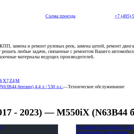
 с 11:00 до 20:00
Схема проезда
+7 (495) 
АКПП, замена и ремонт рулевых реек, замена цепей, ремонт дви
ет решать любые задачи, связанные с ремонтом Вашего автомоби
смазочные материалы ведущих производителей.
6
X7
Z4
М
N63B44 бензин) 4.4 л / 530 л.с.
—
Техническое обслуживание
 - 2023) — M550iX (N63B44 бенз
с
Регламент технического о
дизельными двигателями