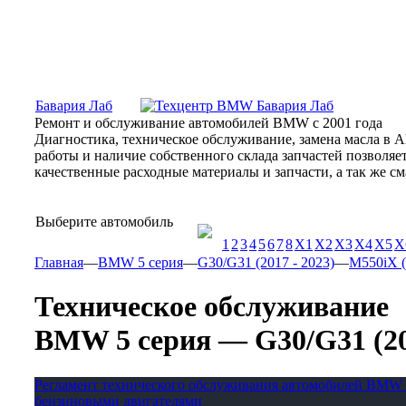
Москва, Алтуфьевское шоссе, 31Б, «Бавария Лаб»
ПН-СБ
Бавария Лаб
Ремонт и обслуживание автомобилей BMW с 2001 года
Диагностика, техническое обслуживание, замена масла в 
работы и наличие собственного склада запчастей позволя
качественные расходные материалы и запчасти, а так же 
Выберите автомобиль
1
2
3
4
5
6
7
8
X1
X2
X3
X4
X5
X
Главная
—
BMW 5 серия
—
G30/G31 (2017 - 2023)
—
M550iX (
Техническое обслуживание
BMW 5 серия — G30/G31 (2017
Регламент технического обслуживания автомобилей BMW 
бензиновыми двигателями