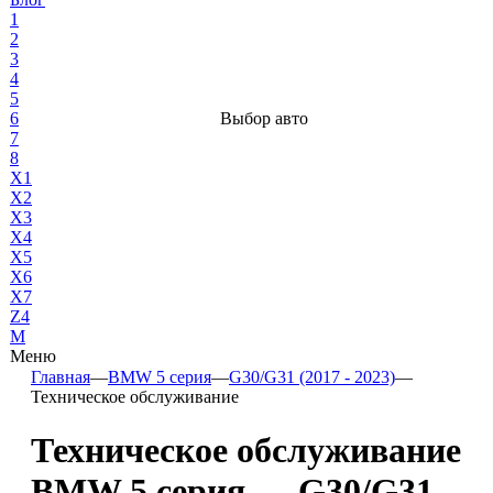
1
2
3
4
5
6
Выбор авто
7
8
X1
X2
X3
X4
X5
X6
X7
Z4
М
Меню
Главная
—
BMW 5 серия
—
G30/G31 (2017 - 2023)
—
Техническое обслуживание
Техническое обслуживание
BMW 5 серия — G30/G31