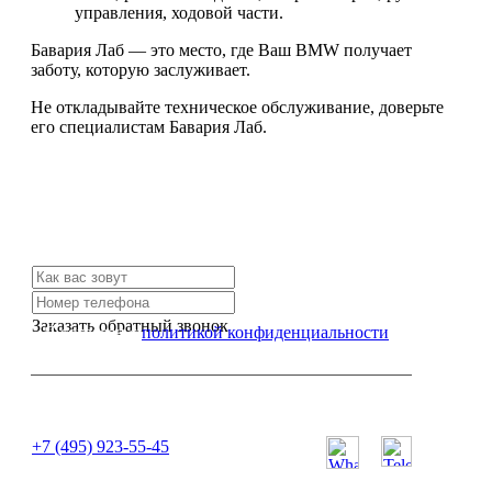
управления, ходовой части.
Бавария Лаб — это место, где Ваш BMW получает
заботу, которую заслуживает.
Не откладывайте техническое обслуживание, доверьте
его специалистам Бавария Лаб.
Не нашли нужной услуги?
Свяжитесь с нами и мы Вам обязательно поможем
Заказать обратный звонок
Я согласен с
политикой конфиденциальности
или позвоните нам по телефону:
+7 (495) 923-55-45
ПН-СБ с 11:00 до 20:00