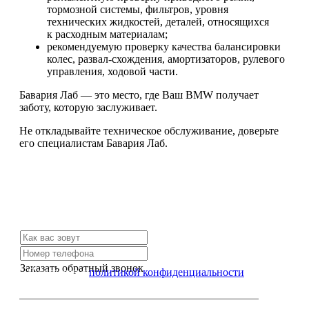
тормозной системы, фильтров, уровня
технических жидкостей, деталей, относящихся
к расходным материалам;
рекомендуемую проверку качества балансировки
колес, развал-схождения, амортизаторов, рулевого
управления, ходовой части.
Бавария Лаб — это место, где Ваш BMW получает
заботу, которую заслуживает.
Не откладывайте техническое обслуживание, доверьте
его специалистам Бавария Лаб.
Не нашли нужной услуги?
Свяжитесь с нами и мы Вам обязательно поможем
Заказать обратный звонок
Я согласен с
политикой конфиденциальности