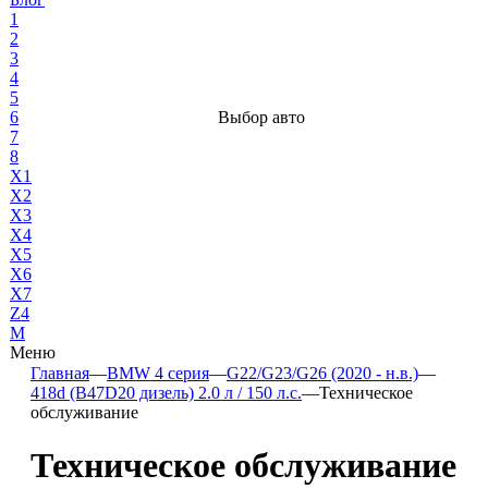
1
2
3
4
5
6
Выбор авто
7
8
X1
X2
X3
X4
X5
X6
X7
Z4
М
Меню
Главная
—
BMW 4 серия
—
G22/G23/G26 (2020 - н.в.)
—
418d (B47D20 дизель) 2.0 л / 150 л.с.
—
Техническое
обслуживание
Техническое обслуживание