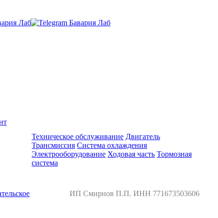
нт
Ремонт и обслуживание BMW
Техническое обслуживание
Двигатель
Трансмиссия
Система охлаждения
Электрооборудование
Ходовая часть
Тормозная
система
тельское
ИП Смирнов П.П. ИНН 771673503606