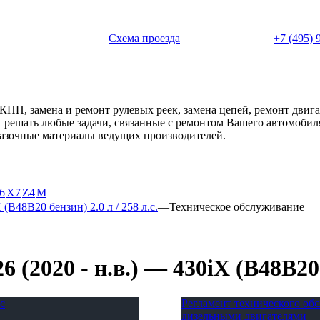
 с 11:00 до 20:00
Схема проезда
+7 (495) 
АКПП, замена и ремонт рулевых реек, замена цепей, ремонт дви
ет решать любые задачи, связанные с ремонтом Вашего автомоби
смазочные материалы ведущих производителей.
6
X7
Z4
М
 (B48B20 бензин) 2.0 л / 258 л.с.
—
Техническое обслуживание
2020 - н.в.) — 430iX (B48B20 бе
с
Регламент технического о
дизельными двигателями