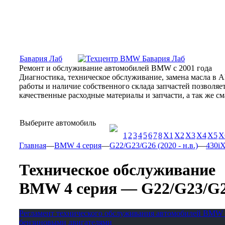
Москва, Алтуфьевское шоссе, 31Б, «Бавария Лаб»
ПН-СБ
Бавария Лаб
Ремонт и обслуживание автомобилей BMW с 2001 года
Диагностика, техническое обслуживание, замена масла в 
работы и наличие собственного склада запчастей позволя
качественные расходные материалы и запчасти, а так же 
Выберите автомобиль
1
2
3
4
5
6
7
8
X1
X2
X3
X4
X5
X
Главная
—
BMW 4 серия
—
G22/G23/G26 (2020 - н.в.)
—
430iX
Техническое обслуживание
BMW 4 серия — G22/G23/G26 (
Регламент технического обслуживания автомобилей BMW 
бензиновыми двигателями