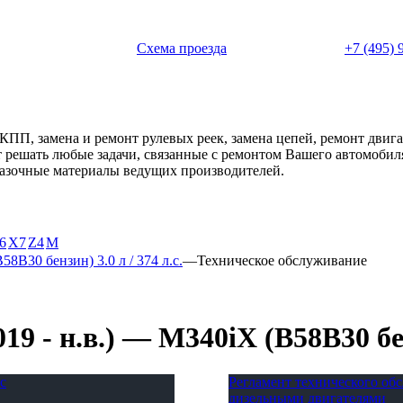
 с 11:00 до 20:00
Схема проезда
+7 (495) 
АКПП, замена и ремонт рулевых реек, замена цепей, ремонт дви
ет решать любые задачи, связанные с ремонтом Вашего автомоби
смазочные материалы ведущих производителей.
6
X7
Z4
М
8B30 бензин) 3.0 л / 374 л.с.
—
Техническое обслуживание
 - н.в.) — M340iX (B58B30 бенз
с
Регламент технического о
дизельными двигателями