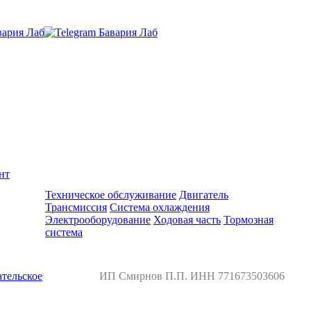
нт
Ремонт и обслуживание BMW
Техническое обслуживание
Двигатель
Трансмиссия
Система охлаждения
Электрооборудование
Ходовая часть
Тормозная
система
тельское
ИП Смирнов П.П. ИНН 771673503606