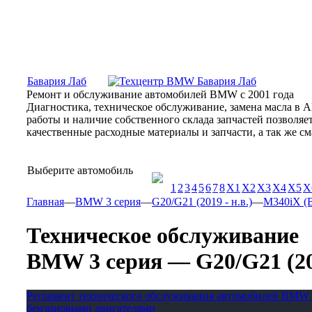
Москва, Алтуфьевское шоссе, 31Б, «Бавария Лаб»
ПН-СБ
Бавария Лаб
Ремонт и обслуживание автомобилей BMW с 2001 года
Диагностика, техническое обслуживание, замена масла в 
работы и наличие собственного склада запчастей позволя
качественные расходные материалы и запчасти, а так же 
Выберите автомобиль
1
2
3
4
5
6
7
8
X1
X2
X3
X4
X5
X
Главная
—
BMW 3 серия
—
G20/G21 (2019 - н.в.)
—
M340iX (B5
Техническое обслуживание
BMW 3 серия — G20/G21 (2019
Регламент технического обслуживания автомобилей BMW 
бензиновыми двигателями