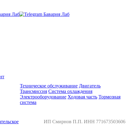
нт
Ремонт и обслуживание BMW
Техническое обслуживание
Двигатель
Трансмиссия
Система охлаждения
Электрооборудование
Ходовая часть
Тормозная
система
тельское
ИП Смирнов П.П. ИНН 771673503606