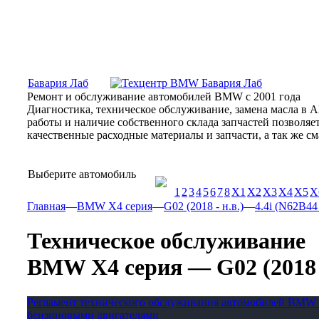
Москва, Алтуфьевское шоссе, 31Б, «Бавария Лаб»
ПН-СБ
Бавария Лаб
Ремонт и обслуживание автомобилей BMW с 2001 года
Диагностика, техническое обслуживание, замена масла в 
работы и наличие собственного склада запчастей позволя
качественные расходные материалы и запчасти, а так же 
Выберите автомобиль
1
2
3
4
5
6
7
8
X1
X2
X3
X4
X5
X
Главная
—
BMW X4 серия
—
G02 (2018 - н.в.)
—
4.4i (N62B44 
Техническое обслуживание
BMW X4 серия — G02 (2018 - н
Регламент технического обслуживания автомобилей BMW 
бензиновыми двигателями