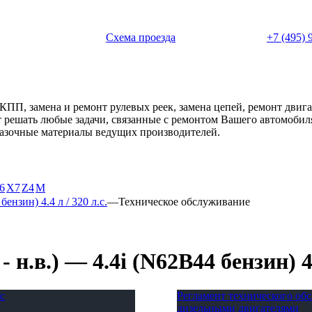
 с 11:00 до 20:00
Схема проезда
+7 (495) 
АКПП, замена и ремонт рулевых реек, замена цепей, ремонт дви
ет решать любые задачи, связанные с ремонтом Вашего автомоби
смазочные материалы ведущих производителей.
6
X7
Z4
М
бензин) 4.4 л / 320 л.с.
—
Техническое обслуживание
.в.) — 4.4i (N62B44 бензин) 4.4
с
Регламент технического о
дизельными двигателями