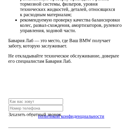
тормозной системы, фильтров, уровня
технических жидкостей, деталей, относящихся
к расходным материалам;
рекомендуемую проверку качества балансировки
колес, развал-схождения, амортизаторов, рулевого
управления, ходовой части.
Бавария Лаб — это место, где Ваш BMW получает
заботу, которую заслуживает.
Не откладывайте техническое обслуживание, доверьте
его специалистам Бавария Лаб.
Не нашли нужной услуги?
Свяжитесь с нами и мы Вам обязательно поможем
Заказать обратный звонок
Я согласен с
политикой конфиденциальности