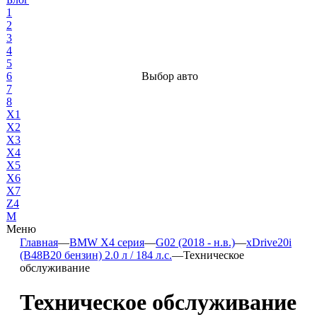
1
2
3
4
5
6
Выбор авто
7
8
X1
X2
X3
X4
X5
X6
X7
Z4
М
Меню
Главная
—
BMW X4 серия
—
G02 (2018 - н.в.)
—
xDrive20i
(B48B20 бензин) 2.0 л / 184 л.с.
—
Техническое
обслуживание
Техническое обслуживание