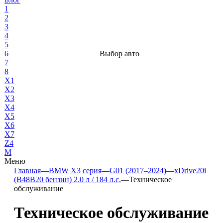
1
2
3
4
5
6
Выбор авто
7
8
X1
X2
X3
X4
X5
X6
X7
Z4
М
Меню
Главная
—
BMW X3 серия
—
G01 (2017–2024)
—
xDrive20i
(B48B20 бензин) 2.0 л / 184 л.с.
—
Техническое
обслуживание
Техническое обслуживание