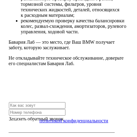
тормозной системы, фильтров, уровня
технических жидкостей, деталей, относящихся
к расходным материалам;
рекомендуемую проверку качества балансировки
колес, развал-схождения, амортизаторов, рулевого
управления, ходовой части.
Бавария Лаб — это место, где Ваш BMW получает
заботу, которую заслуживает.
Не откладывайте техническое обслуживание, доверьте
его специалистам Бавария Лаб.
Не нашли нужной услуги?
Свяжитесь с нами и мы Вам обязательно поможем
Заказать обратный звонок
Я согласен с
политикой конфиденциальности