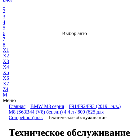
1
2
3
4
5
6
Выбор авто
7
8
X1
X2
X3
X4
X5
X6
X7
Z4
М
Меню
Главная
—
BMW M8 серия
—
F91/F92/F93 (2019 - н.в.)
—
M8 (S63B44 (V8) бензин) 4.4 л / 600 (625 для
Competition) л.с.
—
Техническое обслуживание
Техническое обслуживание