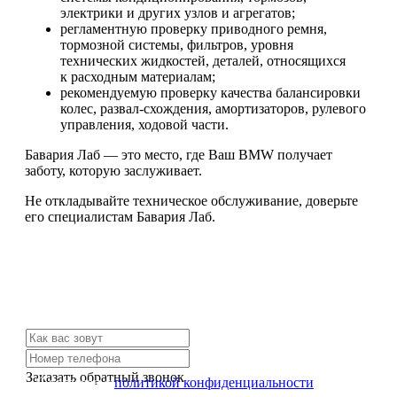
электрики и других узлов и агрегатов;
регламентную проверку приводного ремня,
тормозной системы, фильтров, уровня
технических жидкостей, деталей, относящихся
к расходным материалам;
рекомендуемую проверку качества балансировки
колес, развал-схождения, амортизаторов, рулевого
управления, ходовой части.
Бавария Лаб — это место, где Ваш BMW получает
заботу, которую заслуживает.
Не откладывайте техническое обслуживание, доверьте
его специалистам Бавария Лаб.
Не нашли нужной услуги?
Свяжитесь с нами и мы Вам обязательно поможем
Заказать обратный звонок
Я согласен с
политикой конфиденциальности