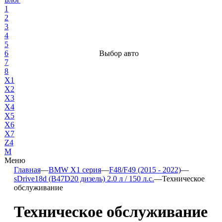
1
2
3
4
5
6
Выбор авто
7
8
X1
X2
X3
X4
X5
X6
X7
Z4
М
Меню
Главная
—
BMW X1 серия
—
F48/F49 (2015 - 2022)
—
sDrive18d (B47D20 дизель) 2.0 л / 150 л.с.
—
Техническое
обслуживание
Техническое обслуживание