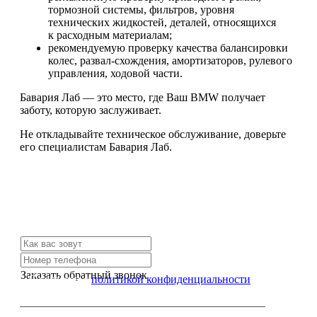
тормозной системы, фильтров, уровня
технических жидкостей, деталей, относящихся
к расходным материалам;
рекомендуемую проверку качества балансировки
колес, развал-схождения, амортизаторов, рулевого
управления, ходовой части.
Бавария Лаб — это место, где Ваш BMW получает
заботу, которую заслуживает.
Не откладывайте техническое обслуживание, доверьте
его специалистам Бавария Лаб.
Не нашли нужной услуги?
Свяжитесь с нами и мы Вам обязательно поможем
Заказать обратный звонок
Я согласен с
политикой конфиденциальности