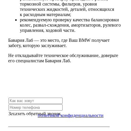
тормозной системы, фильтров, уровня
технических жидкостей, деталей, относящихся
к расходным материалам;
рекомендуемую проверку качества балансировки
колес, развал-схождения, амортизаторов, рулевого
управления, ходовой части.
Бавария Лаб — это место, где Ваш BMW получает
заботу, которую заслуживает.
Не откладывайте техническое обслуживание, доверьте
его специалистам Бавария Лаб.
Не нашли нужной услуги?
Свяжитесь с нами и мы Вам обязательно поможем
Заказать обратный звонок
Я согласен с
политикой конфиденциальности