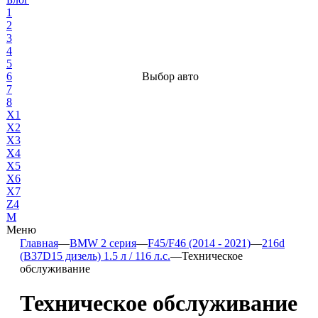
1
2
3
4
5
6
Выбор авто
7
8
X1
X2
X3
X4
X5
X6
X7
Z4
М
Меню
Главная
—
BMW 2 серия
—
F45/F46 (2014 - 2021)
—
216d
(B37D15 дизель) 1.5 л / 116 л.с.
—
Техническое
обслуживание
Техническое обслуживание