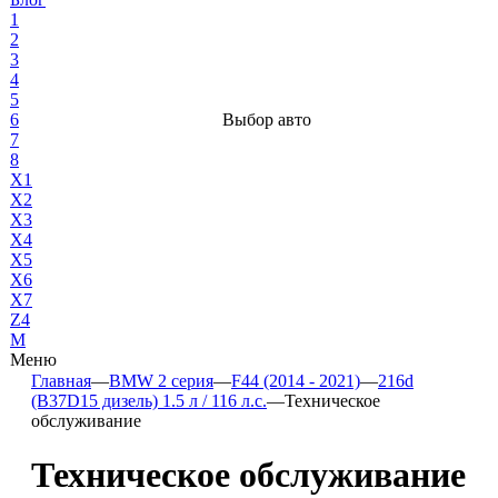
1
2
3
4
5
6
Выбор авто
7
8
X1
X2
X3
X4
X5
X6
X7
Z4
М
Меню
Главная
—
BMW 2 серия
—
F44 (2014 - 2021)
—
216d
(B37D15 дизель) 1.5 л / 116 л.с.
—
Техническое
обслуживание
Техническое обслуживание