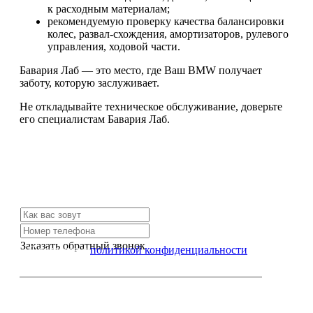
к расходным материалам;
рекомендуемую проверку качества балансировки
колес, развал-схождения, амортизаторов, рулевого
управления, ходовой части.
Бавария Лаб — это место, где Ваш BMW получает
заботу, которую заслуживает.
Не откладывайте техническое обслуживание, доверьте
его специалистам Бавария Лаб.
Не нашли нужной услуги?
Свяжитесь с нами и мы Вам обязательно поможем
Заказать обратный звонок
Я согласен с
политикой конфиденциальности
или позвоните нам по телефону: