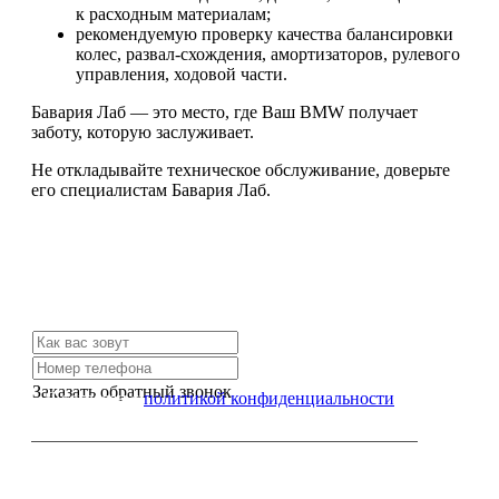
к расходным материалам;
рекомендуемую проверку качества балансировки
колес, развал-схождения, амортизаторов, рулевого
управления, ходовой части.
Бавария Лаб — это место, где Ваш BMW получает
заботу, которую заслуживает.
Не откладывайте техническое обслуживание, доверьте
его специалистам Бавария Лаб.
Не нашли нужной услуги?
Свяжитесь с нами и мы Вам обязательно поможем
Заказать обратный звонок
Я согласен с
политикой конфиденциальности
или позвоните нам по телефону: