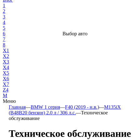
1
2
3
4
5
6
Выбор авто
7
8
X1
X2
X3
X4
X5
X6
X7
Z4
М
Меню
Главная
—
BMW 1 серия
—
F40 (2019 - н.в.)
—
M135iX
(B48B20 бензин) 2.0 л / 306 л.с.
—
Техническое
обслуживание
Техническое обслуживание