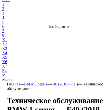
1
2
3
4
5
6
Выбор авто
7
8
X1
X2
X3
X4
X5
X6
X7
Z4
М
Меню
Главная
—
BMW 1 серия
—
F40 (2019 - н.в.)
—
Техническое
обслуживание
Техническое обслуживание
BMW 1 серия — F40 (2019