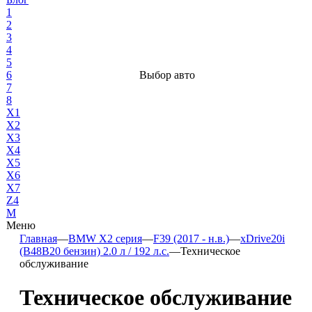
1
2
3
4
5
6
Выбор авто
7
8
X1
X2
X3
X4
X5
X6
X7
Z4
М
Меню
Главная
—
BMW X2 серия
—
F39 (2017 - н.в.)
—
xDrive20i
(B48B20 бензин) 2.0 л / 192 л.с.
—
Техническое
обслуживание
Техническое обслуживание