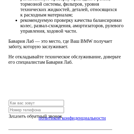
тормозной системы, фильтров, уровня
технических жидкостей, деталей, относящихся
к расходным материалам;
рекомендуемую проверку качества балансировки
колес, развал-схождения, амортизаторов, рулевого
управления, ходовой части.
Бавария Лаб — это место, где Ваш BMW получает
заботу, которую заслуживает.
Не откладывайте техническое обслуживание, доверьте
его специалистам Бавария Лаб.
Не нашли нужной услуги?
Свяжитесь с нами и мы Вам обязательно поможем
Заказать обратный звонок
Я согласен с
политикой конфиденциальности