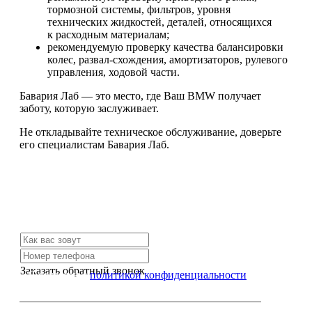
тормозной системы, фильтров, уровня
технических жидкостей, деталей, относящихся
к расходным материалам;
рекомендуемую проверку качества балансировки
колес, развал-схождения, амортизаторов, рулевого
управления, ходовой части.
Бавария Лаб — это место, где Ваш BMW получает
заботу, которую заслуживает.
Не откладывайте техническое обслуживание, доверьте
его специалистам Бавария Лаб.
Не нашли нужной услуги?
Свяжитесь с нами и мы Вам обязательно поможем
Заказать обратный звонок
Я согласен с
политикой конфиденциальности