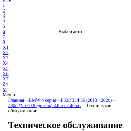
1
2
3
4
5
6
Выбор авто
7
8
X1
X2
X3
X4
X5
X6
X7
Z4
М
Меню
Главная
—
BMW 4 серия
—
F32/F33/F36 (2013 - 2020)
—
430d (N57D30 дизель) 3.0 л / 258 л.с.
—
Техническое
обслуживание
Техническое обслуживание