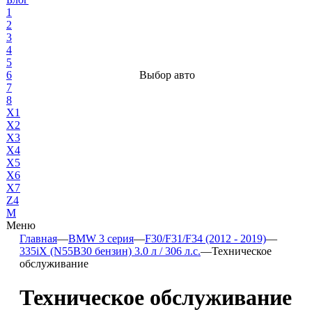
1
2
3
4
5
6
Выбор авто
7
8
X1
X2
X3
X4
X5
X6
X7
Z4
М
Меню
Главная
—
BMW 3 серия
—
F30/F31/F34 (2012 - 2019)
—
335iX (N55B30 бензин) 3.0 л / 306 л.с.
—
Техническое
обслуживание
Техническое обслуживание