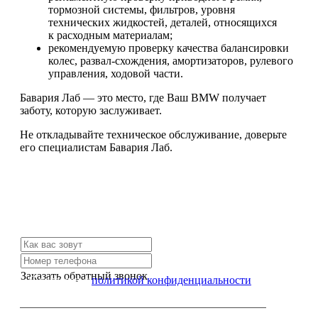
тормозной системы, фильтров, уровня
технических жидкостей, деталей, относящихся
к расходным материалам;
рекомендуемую проверку качества балансировки
колес, развал-схождения, амортизаторов, рулевого
управления, ходовой части.
Бавария Лаб — это место, где Ваш BMW получает
заботу, которую заслуживает.
Не откладывайте техническое обслуживание, доверьте
его специалистам Бавария Лаб.
Не нашли нужной услуги?
Свяжитесь с нами и мы Вам обязательно поможем
Заказать обратный звонок
Я согласен с
политикой конфиденциальности