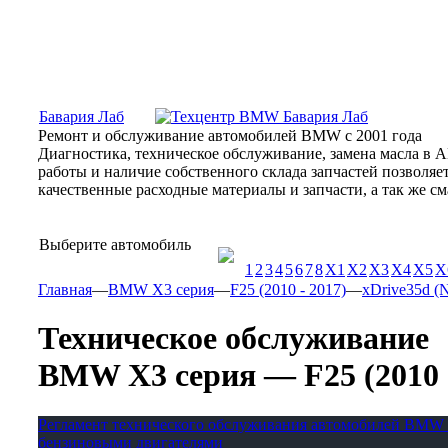
Москва, Алтуфьевское шоссе, 31Б, «Бавария Лаб»
ПН-СБ
Бавария Лаб
Ремонт и обслуживание автомобилей BMW с 2001 года
Диагностика, техническое обслуживание, замена масла в 
работы и наличие собственного склада запчастей позволя
качественные расходные материалы и запчасти, а так же 
Выберите автомобиль
1
2
3
4
5
6
7
8
X1
X2
X3
X4
X5
X
Главная
—
BMW X3 серия
—
F25 (2010 - 2017)
—
xDrive35d (N
Техническое обслуживание
BMW X3 серия — F25 (2010 - 
Регламент технического обслуживания автомобилей BMW 
бензиновыми двигателями