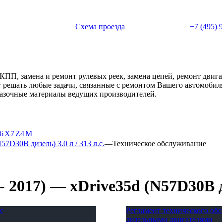
 с 11:00 до 20:00
Схема проезда
+7 (495) 
АКПП, замена и ремонт рулевых реек, замена цепей, ремонт дви
ет решать любые задачи, связанные с ремонтом Вашего автомоби
смазочные материалы ведущих производителей.
6
X7
Z4
М
57D30B дизель) 3.0 л / 313 л.с.
—
Техническое обслуживание
2017) — xDrive35d (N57D30B диз
с
Регламент технического о
дизельными двигателями