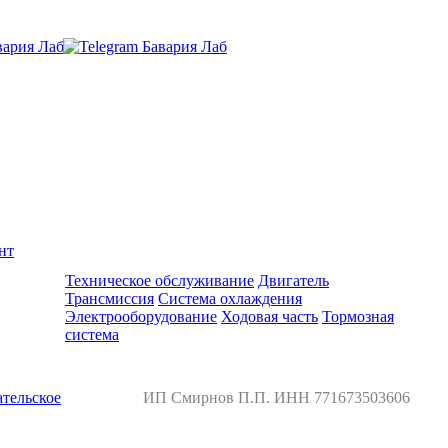
нт
Ремонт и обслуживание BMW
Техническое обслуживание
Двигатель
Трансмиссия
Система охлаждения
Электрооборудование
Ходовая часть
Тормозная
система
тельское
ИП Смирнов П.П. ИНН 771673503606