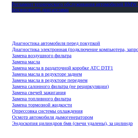
Регламент технического обслуживания автомобилей BMW 
бензиновыми двигателями
Диагностика автомобиля перед покупкой
Диагностика электронная (подключение компьютера, запр
Замена воздушного фильтра
Замена масла
Замена масла в раздаточной коробке ATC DTF1
Замена масла в редукторе заднем
Замена масла в редукторе переднем
Замена салонного фильтра (не рециркуляции)
Замена свечей зажигания
Замена топливного фильтра
Замена тормозной жидкости
Опрессовка системы охлаждения
Осмотр автомобиля дымогенератором
Эндоскопия цилиндров бмв (свечи удалены), за цилиндр