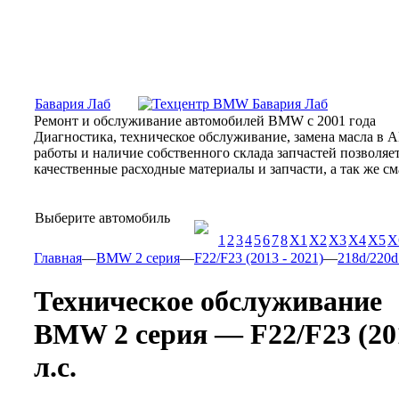
Москва, Алтуфьевское шоссе, 31Б, «Бавария Лаб»
ПН-СБ
Бавария Лаб
Ремонт и обслуживание автомобилей BMW с 2001 года
Диагностика, техническое обслуживание, замена масла в 
работы и наличие собственного склада запчастей позволя
качественные расходные материалы и запчасти, а так же 
Выберите автомобиль
1
2
3
4
5
6
7
8
X1
X2
X3
X4
X5
X
Главная
—
BMW 2 серия
—
F22/F23 (2013 - 2021)
—
218d/220d 
Техническое обслуживание
BMW 2 серия — F22/F23 (2013
л.с.