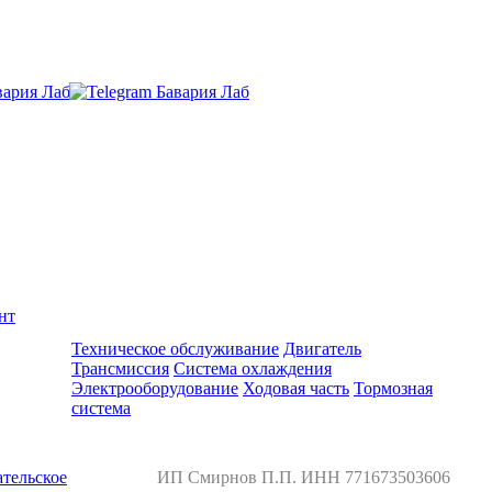
нт
Ремонт и обслуживание BMW
Техническое обслуживание
Двигатель
Трансмиссия
Система охлаждения
Электрооборудование
Ходовая часть
Тормозная
система
тельское
ИП Смирнов П.П. ИНН 771673503606