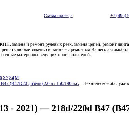
 с 11:00 до 20:00
Схема проезда
+7 (495) 
АКПП, замена и ремонт рулевых реек, замена цепей, ремонт дви
ет решать любые задачи, связанные с ремонтом Вашего автомоби
смазочные материалы ведущих производителей.
6
X7
Z4
М
B47 (B47D20 дизель) 2.0 л / 150/190 л.с.
—
Техническое обслужи
 - 2021) — 218d/220d B47 (B47D