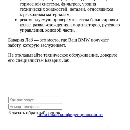
тормозной системы, фильтров, уровня
технических жидкостей, деталей, относящихся
к расходным материалам;
рекомендуемую проверку качества балансировки
колес, развал-схождения, амортизаторов, рулевого
управления, ходовой части.
Бавария Лаб — это место, где Ваш BMW получает
заботу, которую заслуживает.
Не откладывайте техническое обслуживание, доверьте
его специалистам Бавария Лаб.
Не нашли нужной услуги?
Свяжитесь с нами и мы Вам обязательно поможем
Заказать обратный звонок
Я согласен с
политикой конфиденциальности