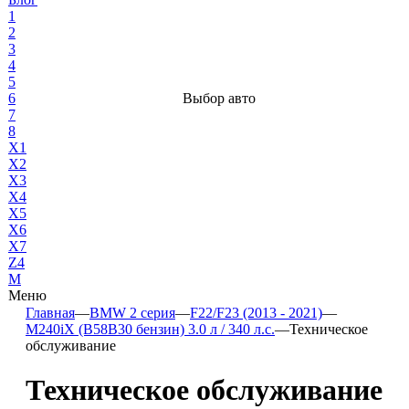
1
2
3
4
5
6
Выбор авто
7
8
X1
X2
X3
X4
X5
X6
X7
Z4
М
Меню
Главная
—
BMW 2 серия
—
F22/F23 (2013 - 2021)
—
M240iX (B58B30 бензин) 3.0 л / 340 л.с.
—
Техническое
обслуживание
Техническое обслуживание