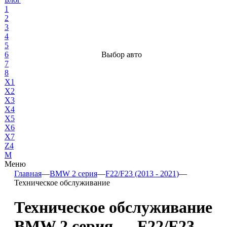
1
2
3
4
5
6
Выбор авто
7
8
X1
X2
X3
X4
X5
X6
X7
Z4
М
Меню
Главная
—
BMW 2 серия
—
F22/F23 (2013 - 2021)
—
Техническое обслуживание
Техническое обслуживание
BMW 2 серия — F22/F23