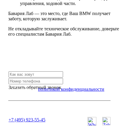
управления, ходовой части.
Бавария Лаб — это место, где Ваш BMW получает
заботу, которую заслуживает.
Не откладывайте техническое обслуживание, доверьте
его специалистам Бавария Лаб.
Не нашли нужной услуги?
Свяжитесь с нами и мы Вам обязательно поможем
Заказать обратный звонок
Я согласен с
политикой конфиденциальности
или позвоните нам по телефону:
+7 (495) 923-55-45
ПН-СБ с 11:00 до 20:00