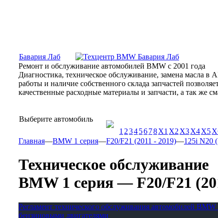
Москва, Алтуфьевское шоссе, 31Б, «Бавария Лаб»
ПН-СБ
Бавария Лаб
Ремонт и обслуживание автомобилей BMW с 2001 года
Диагностика, техническое обслуживание, замена масла в 
работы и наличие собственного склада запчастей позволя
качественные расходные материалы и запчасти, а так же 
Выберите автомобиль
1
2
3
4
5
6
7
8
X1
X2
X3
X4
X5
X
Главная
—
BMW 1 серия
—
F20/F21 (2011 - 2019)
—
125i N20 (
Техническое обслуживание
BMW 1 серия — F20/F21 (2011
Регламент технического обслуживания автомобилей BMW 
бензиновыми двигателями