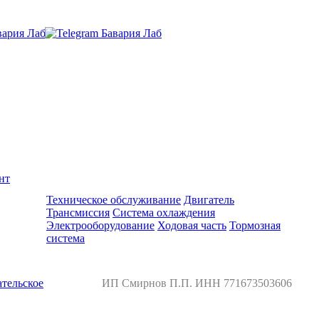
нт
Ремонт и обслуживание BMW
Техническое обслуживание
Двигатель
Трансмиссия
Система охлаждения
Электрооборудование
Ходовая часть
Тормозная
система
тельское
ИП Смирнов П.П. ИНН 771673503606