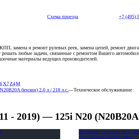
 с 11:00 до 20:00
Схема проезда
+7 (495) 
АКПП, замена и ремонт рулевых реек, замена цепей, ремонт дви
ет решать любые задачи, связанные с ремонтом Вашего автомоби
смазочные материалы ведущих производителей.
6
X7
Z4
М
N20B20A бензин) 2.0 л / 218 л.с.
—
Техническое обслуживание
 - 2019) — 125i N20 (N20B20A бе
с
Регламент технического о
дизельными двигателями