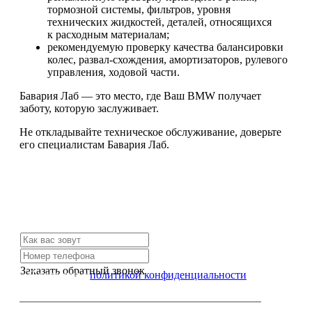
тормозной системы, фильтров, уровня
технических жидкостей, деталей, относящихся
к расходным материалам;
рекомендуемую проверку качества балансировки
колес, развал-схождения, амортизаторов, рулевого
управления, ходовой части.
Бавария Лаб — это место, где Ваш BMW получает
заботу, которую заслуживает.
Не откладывайте техническое обслуживание, доверьте
его специалистам Бавария Лаб.
Не нашли нужной услуги?
Свяжитесь с нами и мы Вам обязательно поможем
Заказать обратный звонок
Я согласен с
политикой конфиденциальности