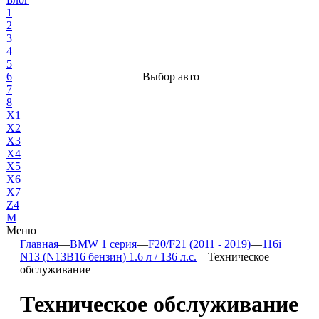
1
2
3
4
5
6
Выбор авто
7
8
X1
X2
X3
X4
X5
X6
X7
Z4
М
Меню
Главная
—
BMW 1 серия
—
F20/F21 (2011 - 2019)
—
116i
N13 (N13B16 бензин) 1.6 л / 136 л.с.
—
Техническое
обслуживание
Техническое обслуживание