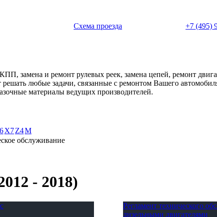
 с 11:00 до 20:00
Схема проезда
+7 (495) 
АКПП, замена и ремонт рулевых реек, замена цепей, ремонт дви
ет решать любые задачи, связанные с ремонтом Вашего автомоби
смазочные материалы ведущих производителей.
6
X7
Z4
М
еское обслуживание
012 - 2018)
с
Регламент технического о
дизельными двигателями