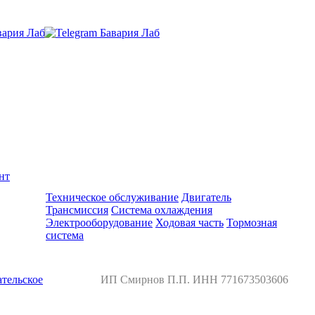
нт
Ремонт и обслуживание BMW
Техническое обслуживание
Двигатель
Трансмиссия
Система охлаждения
Электрооборудование
Ходовая часть
Тормозная
система
тельское
ИП Смирнов П.П. ИНН 771673503606