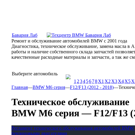
Москва, Алтуфьевское шоссе, 31Б, «Бавария Лаб»
ПН-СБ
Бавария Лаб
Ремонт и обслуживание автомобилей BMW с 2001 года
Диагностика, техническое обслуживание, замена масла в 
работы и наличие собственного склада запчастей позволя
качественные расходные материалы и запчасти, а так же 
Выберите автомобиль
1
2
3
4
5
6
7
8
X1
X2
X3
X4
X5
X
Главная
—
BMW M6 серия
—
F12/F13 (2012 - 2018)
—
Технич
Техническое обслуживание
BMW M6 серия — F12/F13 (2
Регламент технического обслуживания автомобилей BMW 
бензиновыми двигателями