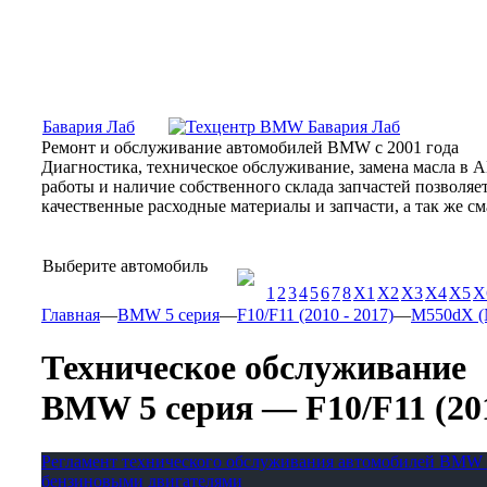
Москва, Алтуфьевское шоссе, 31Б, «Бавария Лаб»
ПН-СБ
Бавария Лаб
Ремонт и обслуживание автомобилей BMW с 2001 года
Диагностика, техническое обслуживание, замена масла в 
работы и наличие собственного склада запчастей позволя
качественные расходные материалы и запчасти, а так же 
Выберите автомобиль
1
2
3
4
5
6
7
8
X1
X2
X3
X4
X5
X
Главная
—
BMW 5 серия
—
F10/F11 (2010 - 2017)
—
M550dX (N
Техническое обслуживание
BMW 5 серия — F10/F11 (2010
Регламент технического обслуживания автомобилей BMW 
бензиновыми двигателями