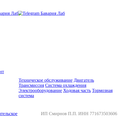
нт
Ремонт и обслуживание BMW
Техническое обслуживание
Двигатель
Трансмиссия
Система охлаждения
Электрооборудование
Ходовая часть
Тормозная
система
тельское
ИП Смирнов П.П. ИНН 771673503606