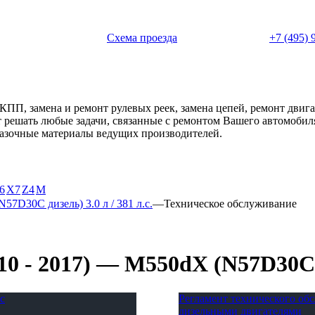
 с 11:00 до 20:00
Схема проезда
+7 (495) 
АКПП, замена и ремонт рулевых реек, замена цепей, ремонт дви
ет решать любые задачи, связанные с ремонтом Вашего автомоби
смазочные материалы ведущих производителей.
6
X7
Z4
М
57D30C дизель) 3.0 л / 381 л.с.
—
Техническое обслуживание
 - 2017) — M550dX (N57D30C ди
с
Регламент технического о
дизельными двигателями