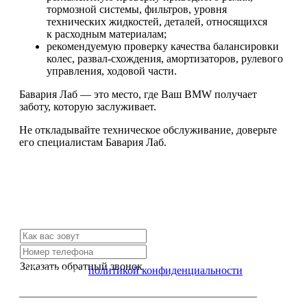
тормозной системы, фильтров, уровня
технических жидкостей, деталей, относящихся
к расходным материалам;
рекомендуемую проверку качества балансировки
колес, развал-схождения, амортизаторов, рулевого
управления, ходовой части.
Бавария Лаб — это место, где Ваш BMW получает
заботу, которую заслуживает.
Не откладывайте техническое обслуживание, доверьте
его специалистам Бавария Лаб.
Не нашли нужной услуги?
Свяжитесь с нами и мы Вам обязательно поможем
Заказать обратный звонок
Я согласен с
политикой конфиденциальности