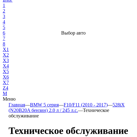
1
2
3
4
5
6
Выбор авто
7
8
X1
X2
X3
X4
X5
X6
X7
Z4
М
Меню
Главная
—
BMW 5 серия
—
F10/F11 (2010 - 2017)
—
528iX
(N20B20A бензин) 2.0 л / 245 л.с.
—
Техническое
обслуживание
Техническое обслуживание