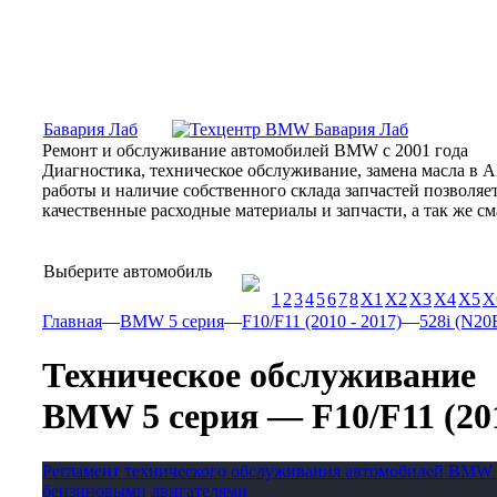
Москва, Алтуфьевское шоссе, 31Б, «Бавария Лаб»
ПН-СБ
Бавария Лаб
Ремонт и обслуживание автомобилей BMW с 2001 года
Диагностика, техническое обслуживание, замена масла в 
работы и наличие собственного склада запчастей позволя
качественные расходные материалы и запчасти, а так же 
Выберите автомобиль
1
2
3
4
5
6
7
8
X1
X2
X3
X4
X5
X
Главная
—
BMW 5 серия
—
F10/F11 (2010 - 2017)
—
528i (N20B
Техническое обслуживание
BMW 5 серия — F10/F11 (2010 
Регламент технического обслуживания автомобилей BMW 
бензиновыми двигателями