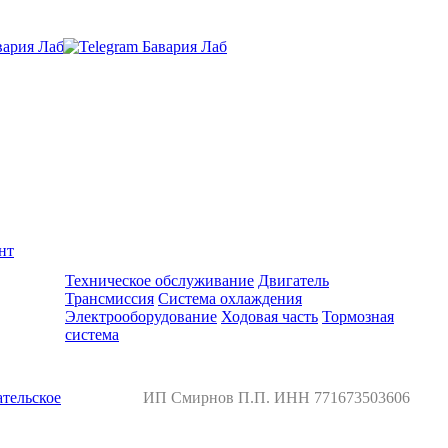
нт
Ремонт и обслуживание BMW
Техническое обслуживание
Двигатель
Трансмиссия
Система охлаждения
Электрооборудование
Ходовая часть
Тормозная
система
тельское
ИП Смирнов П.П. ИНН 771673503606