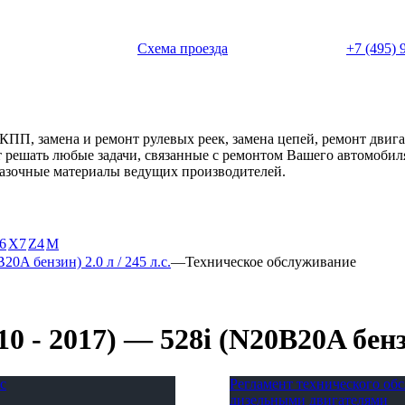
 с 11:00 до 20:00
Схема проезда
+7 (495) 
АКПП, замена и ремонт рулевых реек, замена цепей, ремонт дви
ет решать любые задачи, связанные с ремонтом Вашего автомоби
смазочные материалы ведущих производителей.
6
X7
Z4
М
20A бензин) 2.0 л / 245 л.с.
—
Техническое обслуживание
- 2017) — 528i (N20B20A бензин
с
Регламент технического о
дизельными двигателями