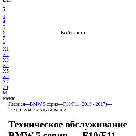
1
2
3
4
5
6
Выбор авто
7
8
X1
X2
X3
X4
X5
X6
X7
Z4
М
Меню
Главная
—
BMW 5 серия
—
F10/F11 (2010 - 2017)
—
Техническое обслуживание
Техническое обслуживание
BMW 5 серия — F10/F11