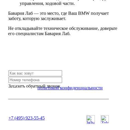
управления, ходовой части.
Бавария Лаб — это место, где Ваш BMW получает
заботу, которую заслуживает.
Не откладывайте техническое обслуживание, доверьте
его специалистам Бавария Лаб.
Не нашли нужной услуги?
Свяжитесь с нами и мы Вам обязательно поможем
Заказать обратный звонок
Я согласен с
политикой конфиденциальности
или позвоните нам по телефону:
+7 (495) 923-55-45
ПН-СБ с 11:00 до 20:00