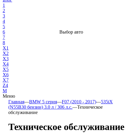
1
2
3
4
5
6
Выбор авто
7
8
X1
X2
X3
X4
X5
X6
X7
Z4
М
Меню
Главная
—
BMW 5 серия
—
F07 (2010 - 2017)
—
535iX
(N55B30 бензин) 3.0 л / 306 л.с.
—
Техническое
обслуживание
Техническое обслуживание