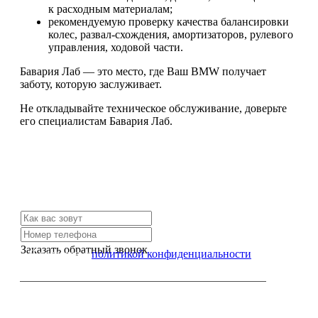
к расходным материалам;
рекомендуемую проверку качества балансировки
колес, развал-схождения, амортизаторов, рулевого
управления, ходовой части.
Бавария Лаб — это место, где Ваш BMW получает
заботу, которую заслуживает.
Не откладывайте техническое обслуживание, доверьте
его специалистам Бавария Лаб.
Не нашли нужной услуги?
Свяжитесь с нами и мы Вам обязательно поможем
Заказать обратный звонок
Я согласен с
политикой конфиденциальности
или позвоните нам по телефону: