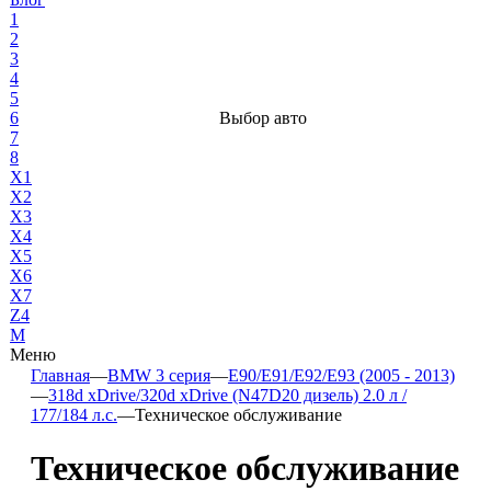
1
2
3
4
5
6
Выбор авто
7
8
X1
X2
X3
X4
X5
X6
X7
Z4
М
Меню
Главная
—
BMW 3 серия
—
E90/E91/E92/E93 (2005 - 2013)
—
318d xDrive/320d xDrive (N47D20 дизель) 2.0 л /
177/184 л.с.
—
Техническое обслуживание
Техническое обслуживание