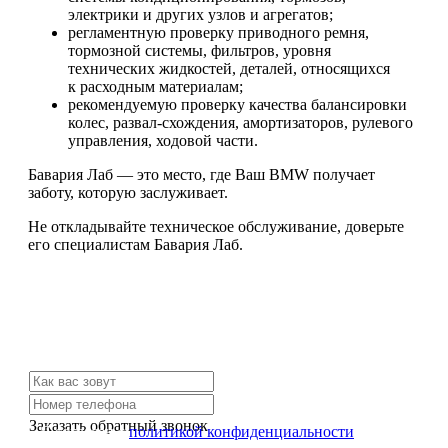
электрики и других узлов и агрегатов;
регламентную проверку приводного ремня,
тормозной системы, фильтров, уровня
технических жидкостей, деталей, относящихся
к расходным материалам;
рекомендуемую проверку качества балансировки
колес, развал-схождения, амортизаторов, рулевого
управления, ходовой части.
Бавария Лаб — это место, где Ваш BMW получает
заботу, которую заслуживает.
Не откладывайте техническое обслуживание, доверьте
его специалистам Бавария Лаб.
Не нашли нужной услуги?
Свяжитесь с нами и мы Вам обязательно поможем
Заказать обратный звонок
Я согласен с
политикой конфиденциальности