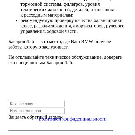
тормозной системы, фильтров, уровня
технических жидкостей, деталей, относящихся
к расходным материалам;
рекомендуемую проверку качества балансировки
колес, развал-схождения, амортизаторов, рулевого
управления, ходовой части.
Бавария Лаб — это место, где Ваш BMW получает
заботу, которую заслуживает.
Не откладывайте техническое обслуживание, доверьте
его специалистам Бавария Лаб.
Не нашли нужной услуги?
Свяжитесь с нами и мы Вам обязательно поможем
Заказать обратный звонок
Я согласен с
политикой конфиденциальности