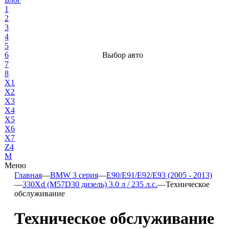
1
2
3
4
5
6
Выбор авто
7
8
X1
X2
X3
X4
X5
X6
X7
Z4
М
Меню
Главная
—
BMW 3 серия
—
E90/E91/E92/E93 (2005 - 2013)
—
330Xd (M57D30 дизель) 3.0 л / 235 л.с.
—
Техническое
обслуживание
Техническое обслуживание