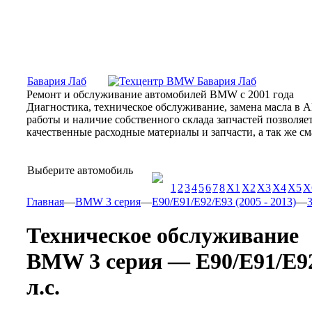
Москва, Алтуфьевское шоссе, 31Б, «Бавария Лаб»
ПН-СБ
Бавария Лаб
Ремонт и обслуживание автомобилей BMW с 2001 года
Диагностика, техническое обслуживание, замена масла в 
работы и наличие собственного склада запчастей позволя
качественные расходные материалы и запчасти, а так же 
Выберите автомобиль
1
2
3
4
5
6
7
8
X1
X2
X3
X4
X5
X
Главная
—
BMW 3 серия
—
E90/E91/E92/E93 (2005 - 2013)
—
3
Техническое обслуживание
BMW 3 серия — E90/E91/E92/E
л.с.