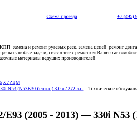
 с 11:00 до 20:00
Схема проезда
+7 (495) 
АКПП, замена и ремонт рулевых реек, замена цепей, ремонт дви
ет решать любые задачи, связанные с ремонтом Вашего автомоби
смазочные материалы ведущих производителей.
6
X7
Z4
М
30i N53 (N53B30 бензин) 3.0 л / 272 л.с.
—
Техническое обслужив
93 (2005 - 2013) — 330i N53 (N