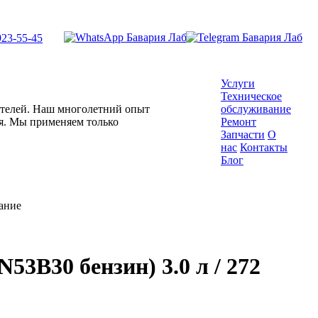
923-55-45
Услуги
Техническое
гателей. Наш многолетний опыт
обслуживание
ля. Мы применяем только
Ремонт
Запчасти
О
нас
Контакты
Блог
ание
53B30 бензин) 3.0 л / 272