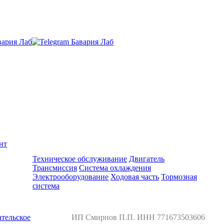
нт
Ремонт и обслуживание BMW
Техническое обслуживание
Двигатель
Трансмиссия
Система охлаждения
Электрооборудование
Ходовая часть
Тормозная
система
тельское
ИП Смирнов П.П. ИНН 771673503606