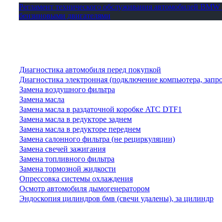
Регламент технического обслуживания автомобилей BMW 
бензиновыми двигателями
Диагностика автомобиля перед покупкой
Диагностика электронная (подключение компьютера, запр
Замена воздушного фильтра
Замена масла
Замена масла в раздаточной коробке ATC DTF1
Замена масла в редукторе заднем
Замена масла в редукторе переднем
Замена салонного фильтра (не рециркуляции)
Замена свечей зажигания
Замена топливного фильтра
Замена тормозной жидкости
Опрессовка системы охлаждения
Осмотр автомобиля дымогенератором
Эндоскопия цилиндров бмв (свечи удалены), за цилиндр