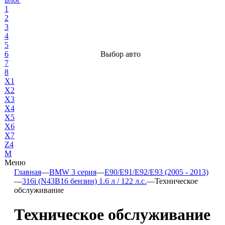
1
2
3
4
5
6
Выбор авто
7
8
X1
X2
X3
X4
X5
X6
X7
Z4
М
Меню
Главная
—
BMW 3 серия
—
E90/E91/E92/E93 (2005 - 2013)
—
316i (N43B16 бензин) 1.6 л / 122 л.с.
—
Техническое
обслуживание
Техническое обслуживание