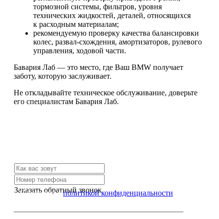
тормозной системы, фильтров, уровня
технических жидкостей, деталей, относящихся
к расходным материалам;
рекомендуемую проверку качества балансировки
колес, развал-схождения, амортизаторов, рулевого
управления, ходовой части.
Бавария Лаб — это место, где Ваш BMW получает
заботу, которую заслуживает.
Не откладывайте техническое обслуживание, доверьте
его специалистам Бавария Лаб.
Не нашли нужной услуги?
Свяжитесь с нами и мы Вам обязательно поможем
Заказать обратный звонок
Я согласен с
политикой конфиденциальности