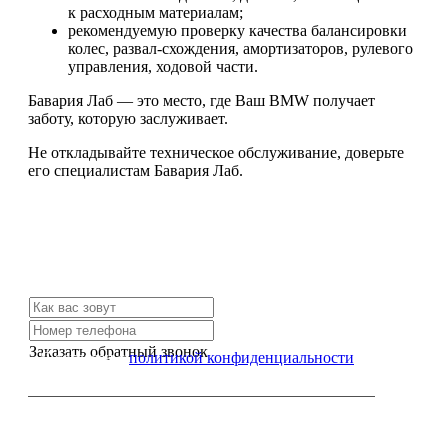
к расходным материалам;
рекомендуемую проверку качества балансировки
колес, развал-схождения, амортизаторов, рулевого
управления, ходовой части.
Бавария Лаб — это место, где Ваш BMW получает
заботу, которую заслуживает.
Не откладывайте техническое обслуживание, доверьте
его специалистам Бавария Лаб.
Не нашли нужной услуги?
Свяжитесь с нами и мы Вам обязательно поможем
Заказать обратный звонок
Я согласен с
политикой конфиденциальности
или позвоните нам по телефону: