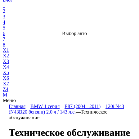
1
2
3
4
5
6
Выбор авто
7
8
X1
X2
X3
X4
X5
X6
X7
Z4
М
Меню
Главная
—
BMW 1 серия
—
E87 (2004 - 2011)
—
120i N43
(N43B20 бензин) 2.0 л / 143 л.с.
—
Техническое
обслуживание
Техническое обслуживание