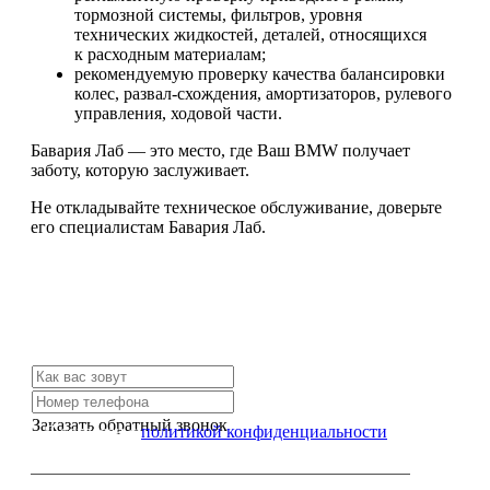
тормозной системы, фильтров, уровня
технических жидкостей, деталей, относящихся
к расходным материалам;
рекомендуемую проверку качества балансировки
колес, развал-схождения, амортизаторов, рулевого
управления, ходовой части.
Бавария Лаб — это место, где Ваш BMW получает
заботу, которую заслуживает.
Не откладывайте техническое обслуживание, доверьте
его специалистам Бавария Лаб.
Не нашли нужной услуги?
Свяжитесь с нами и мы Вам обязательно поможем
Заказать обратный звонок
Я согласен с
политикой конфиденциальности