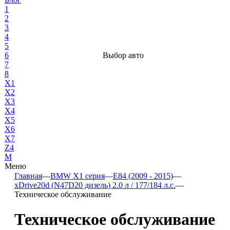
1
2
3
4
5
6
Выбор авто
7
8
X1
X2
X3
X4
X5
X6
X7
Z4
М
Меню
Главная
—
BMW X1 серия
—
E84 (2009 - 2015)
—
xDrive20d (N47D20 дизель) 2.0 л / 177/184 л.с.
—
Техническое обслуживание
Техническое обслуживание