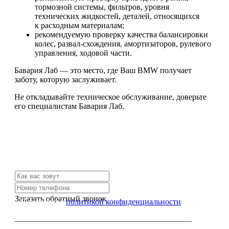
тормозной системы, фильтров, уровня
технических жидкостей, деталей, относящихся
к расходным материалам;
рекомендуемую проверку качества балансировки
колес, развал-схождения, амортизаторов, рулевого
управления, ходовой части.
Бавария Лаб — это место, где Ваш BMW получает
заботу, которую заслуживает.
Не откладывайте техническое обслуживание, доверьте
его специалистам Бавария Лаб.
Не нашли нужной услуги?
Свяжитесь с нами и мы Вам обязательно поможем
Заказать обратный звонок
Я согласен с
политикой конфиденциальности