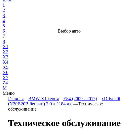
1
2
3
4
5
6
Выбор авто
7
8
X1
X2
X3
X4
X5
X6
X7
Z4
М
Меню
Главная
—
BMW X1 серия
—
E84 (2009 - 2015)
—
xDrive20i
(N20B20B бензин) 2.0 л / 184 л.с.
—
Техническое
обслуживание
Техническое обслуживание