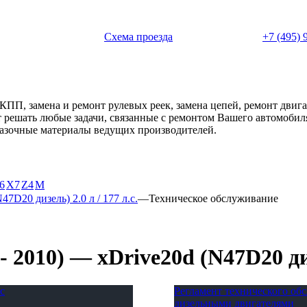
 с 11:00 до 20:00
Схема проезда
+7 (495) 
АКПП, замена и ремонт рулевых реек, замена цепей, ремонт дви
ет решать любые задачи, связанные с ремонтом Вашего автомоби
смазочные материалы ведущих производителей.
6
X7
Z4
М
47D20 дизель) 2.0 л / 177 л.с.
—
Техническое обслуживание
2010) — xDrive20d (N47D20 дизе
с
Регламент технического о
дизельными двигателями