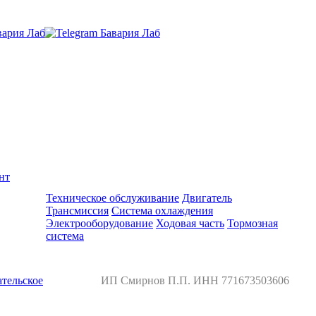
нт
Ремонт и обслуживание BMW
Техническое обслуживание
Двигатель
Трансмиссия
Система охлаждения
Электрооборудование
Ходовая часть
Тормозная
система
тельское
ИП Смирнов П.П. ИНН 771673503606