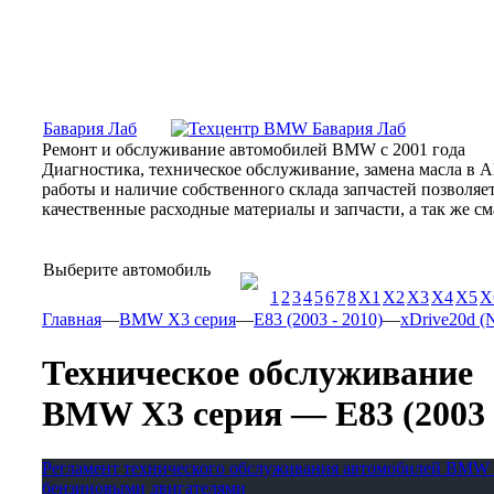
Москва, Алтуфьевское шоссе, 31Б, «Бавария Лаб»
ПН-СБ
Бавария Лаб
Ремонт и обслуживание автомобилей BMW с 2001 года
Диагностика, техническое обслуживание, замена масла в 
работы и наличие собственного склада запчастей позволя
качественные расходные материалы и запчасти, а так же 
Выберите автомобиль
1
2
3
4
5
6
7
8
X1
X2
X3
X4
X5
X
Главная
—
BMW X3 серия
—
E83 (2003 - 2010)
—
xDrive20d (N
Техническое обслуживание
BMW X3 серия — E83 (2003 - 
Регламент технического обслуживания автомобилей BMW 
бензиновыми двигателями