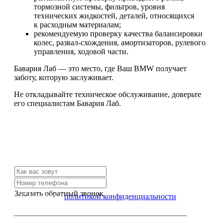
тормозной системы, фильтров, уровня
технических жидкостей, деталей, относящихся
к расходным материалам;
рекомендуемую проверку качества балансировки
колес, развал-схождения, амортизаторов, рулевого
управления, ходовой части.
Бавария Лаб — это место, где Ваш BMW получает
заботу, которую заслуживает.
Не откладывайте техническое обслуживание, доверьте
его специалистам Бавария Лаб.
Не нашли нужной услуги?
Свяжитесь с нами и мы Вам обязательно поможем
Заказать обратный звонок
Я согласен с
политикой конфиденциальности