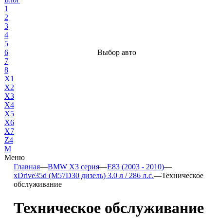
1
2
3
4
5
6
Выбор авто
7
8
X1
X2
X3
X4
X5
X6
X7
Z4
М
Меню
Главная
—
BMW X3 серия
—
E83 (2003 - 2010)
—
xDrive35d (M57D30 дизель) 3.0 л / 286 л.с.
—
Техническое
обслуживание
Техническое обслуживание