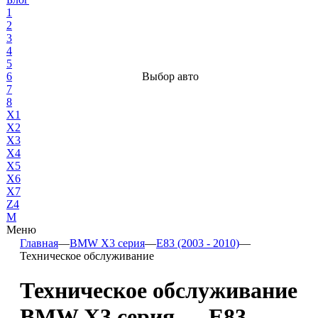
1
2
3
4
5
6
Выбор авто
7
8
X1
X2
X3
X4
X5
X6
X7
Z4
М
Меню
Главная
—
BMW X3 серия
—
E83 (2003 - 2010)
—
Техническое обслуживание
Техническое обслуживание
BMW X3 серия — E83