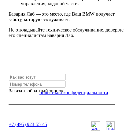
управления, ходовой части.
Бавария Лаб — это место, где Ваш BMW получает
заботу, которую заслуживает.
Не откладывайте техническое обслуживание, доверьте
его специалистам Бавария Лаб.
Не нашли нужной услуги?
Свяжитесь с нами и мы Вам обязательно поможем
Заказать обратный звонок
Я согласен с
политикой конфиденциальности
или позвоните нам по телефону:
+7 (495) 923-55-45
ПН-СБ с 11:00 до 20:00