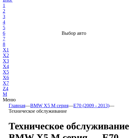
1
2
3
4
5
6
Выбор авто
7
8
X1
X2
X3
X4
X5
X6
X7
Z4
М
Меню
Главная
—
BMW X5 M серия
—
E70 (2009 - 2013)
—
Техническое обслуживание
Техническое обслуживание
BMW X5 M серия — E70