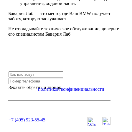
управления, ходовой части.
Бавария Лаб — это место, где Ваш BMW получает
заботу, которую заслуживает.
Не откладывайте техническое обслуживание, доверьте
его специалистам Бавария Лаб.
Не нашли нужной услуги?
Свяжитесь с нами и мы Вам обязательно поможем
Заказать обратный звонок
Я согласен с
политикой конфиденциальности
или позвоните нам по телефону:
+7 (495) 923-55-45
ПН-СБ с 11:00 до 20:00