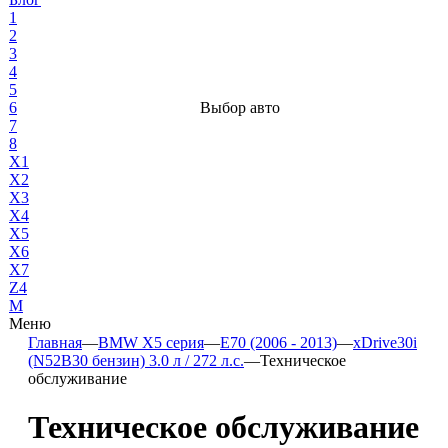
1
2
3
4
5
6
Выбор авто
7
8
X1
X2
X3
X4
X5
X6
X7
Z4
М
Меню
Главная
—
BMW X5 серия
—
E70 (2006 - 2013)
—
xDrive30i
(N52B30 бензин) 3.0 л / 272 л.с.
—
Техническое
обслуживание
Техническое обслуживание