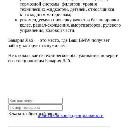
тормозной системы, фильтров, уровня
технических жидкостей, деталей, относящихся
к расходным материалам;
рекомендуемую проверку качества балансировки
колес, развал-схождения, амортизаторов, рулевого
управления, ходовой части.
Бавария Лаб — это место, где Ваш BMW получает
заботу, которую заслуживает.
Не откладывайте техническое обслуживание, доверьте
его специалистам Бавария Лаб.
Не нашли нужной услуги?
Свяжитесь с нами и мы Вам обязательно поможем
Заказать обратный звонок
Я согласен с
политикой конфиденциальности