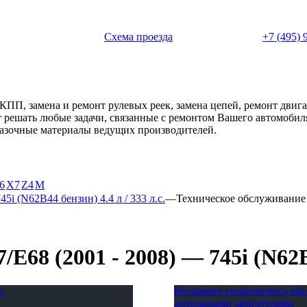
 с 11:00 до 20:00
Схема проезда
+7 (495) 
АКПП, замена и ремонт рулевых реек, замена цепей, ремонт дви
ет решать любые задачи, связанные с ремонтом Вашего автомоби
смазочные материалы ведущих производителей.
6
X7
Z4
М
45i (N62B44 бензин) 4.4 л / 333 л.с.
—
Техническое обслуживание
68 (2001 - 2008) — 745i (N62B44
с
Регламент технического о
дизельными двигателями