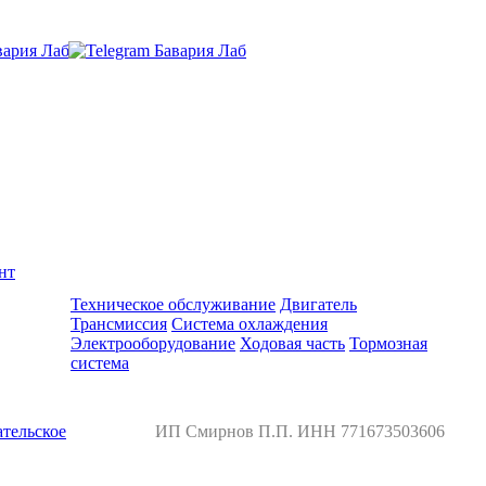
нт
Ремонт и обслуживание BMW
Техническое обслуживание
Двигатель
Трансмиссия
Система охлаждения
Электрооборудование
Ходовая часть
Тормозная
система
тельское
ИП Смирнов П.П. ИНН 771673503606