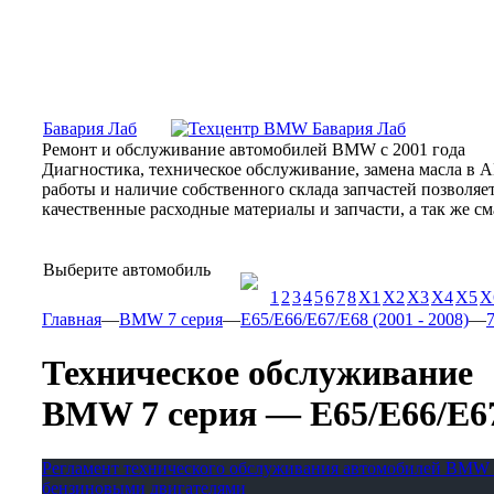
Москва, Алтуфьевское шоссе, 31Б, «Бавария Лаб»
ПН-СБ
Бавария Лаб
Ремонт и обслуживание автомобилей BMW с 2001 года
Диагностика, техническое обслуживание, замена масла в 
работы и наличие собственного склада запчастей позволя
качественные расходные материалы и запчасти, а так же 
Выберите автомобиль
1
2
3
4
5
6
7
8
X1
X2
X3
X4
X5
X
Главная
—
BMW 7 серия
—
E65/E66/E67/E68 (2001 - 2008)
—
7
Техническое обслуживание
BMW 7 серия — E65/E66/E67/E
Регламент технического обслуживания автомобилей BMW 
бензиновыми двигателями