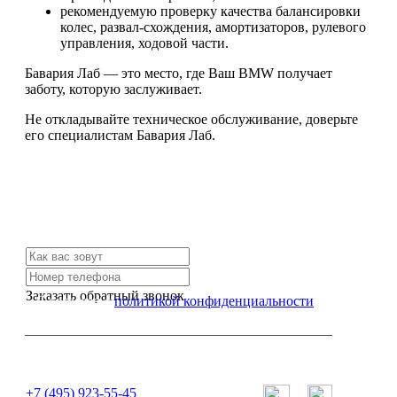
рекомендуемую проверку качества балансировки
колес, развал-схождения, амортизаторов, рулевого
управления, ходовой части.
Бавария Лаб — это место, где Ваш BMW получает
заботу, которую заслуживает.
Не откладывайте техническое обслуживание, доверьте
его специалистам Бавария Лаб.
Не нашли нужной услуги?
Свяжитесь с нами и мы Вам обязательно поможем
Заказать обратный звонок
Я согласен с
политикой конфиденциальности
или позвоните нам по телефону:
+7 (495) 923-55-45