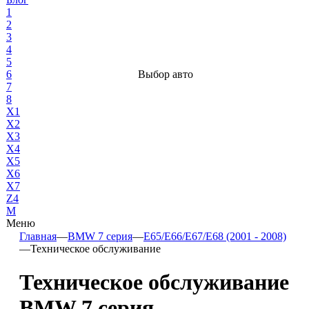
1
2
3
4
5
6
Выбор авто
7
8
X1
X2
X3
X4
X5
X6
X7
Z4
М
Меню
Главная
—
BMW 7 серия
—
E65/E66/E67/E68 (2001 - 2008)
—
Техническое обслуживание
Техническое обслуживание
BMW 7 серия —