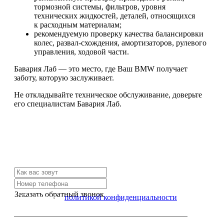
тормозной системы, фильтров, уровня
технических жидкостей, деталей, относящихся
к расходным материалам;
рекомендуемую проверку качества балансировки
колес, развал-схождения, амортизаторов, рулевого
управления, ходовой части.
Бавария Лаб — это место, где Ваш BMW получает
заботу, которую заслуживает.
Не откладывайте техническое обслуживание, доверьте
его специалистам Бавария Лаб.
Не нашли нужной услуги?
Свяжитесь с нами и мы Вам обязательно поможем
Заказать обратный звонок
Я согласен с
политикой конфиденциальности