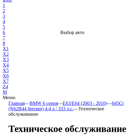
1
2
3
4
5
6
Выбор авто
7
8
X1
X2
X3
X4
X5
X6
X7
Z4
М
Меню
Главная
—
BMW 6 серия
—
E63/E64 (2003 - 2010)
—
645Ci
(N62B44 бензин) 4.4 л / 333 л.с.
—
Техническое
обслуживание
Техническое обслуживание