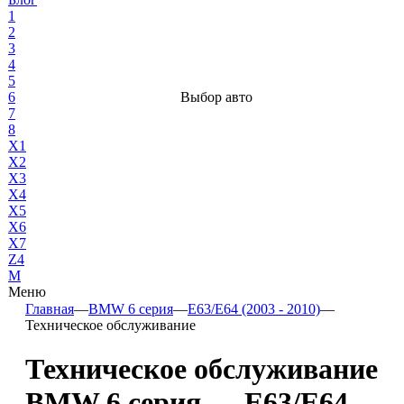
1
2
3
4
5
6
Выбор авто
7
8
X1
X2
X3
X4
X5
X6
X7
Z4
М
Меню
Главная
—
BMW 6 серия
—
E63/E64 (2003 - 2010)
—
Техническое обслуживание
Техническое обслуживание
BMW 6 серия — E63/E64