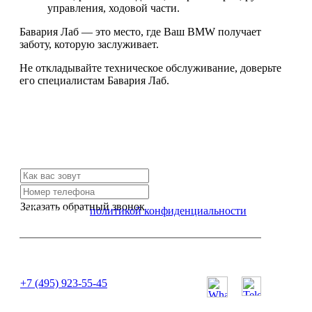
управления, ходовой части.
Бавария Лаб — это место, где Ваш BMW получает
заботу, которую заслуживает.
Не откладывайте техническое обслуживание, доверьте
его специалистам Бавария Лаб.
Не нашли нужной услуги?
Свяжитесь с нами и мы Вам обязательно поможем
Заказать обратный звонок
Я согласен с
политикой конфиденциальности
или позвоните нам по телефону:
+7 (495) 923-55-45
ПН-СБ с 11:00 до 20:00