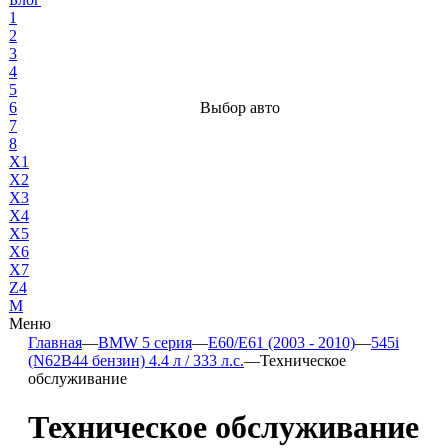
1
2
3
4
5
6
Выбор авто
7
8
X1
X2
X3
X4
X5
X6
X7
Z4
М
Меню
Главная
—
BMW 5 серия
—
E60/E61 (2003 - 2010)
—
545i
(N62B44 бензин) 4.4 л / 333 л.с.
—
Техническое
обслуживание
Техническое обслуживание