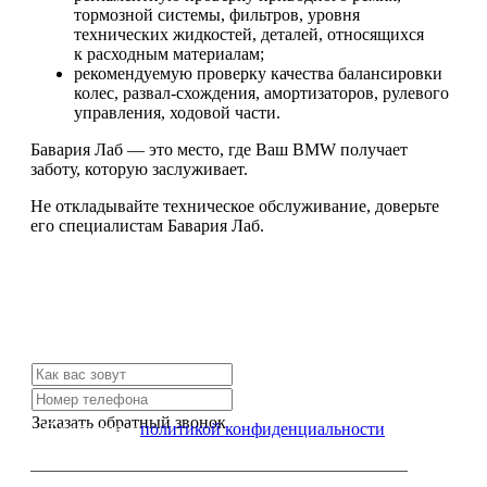
тормозной системы, фильтров, уровня
технических жидкостей, деталей, относящихся
к расходным материалам;
рекомендуемую проверку качества балансировки
колес, развал-схождения, амортизаторов, рулевого
управления, ходовой части.
Бавария Лаб — это место, где Ваш BMW получает
заботу, которую заслуживает.
Не откладывайте техническое обслуживание, доверьте
его специалистам Бавария Лаб.
Не нашли нужной услуги?
Свяжитесь с нами и мы Вам обязательно поможем
Заказать обратный звонок
Я согласен с
политикой конфиденциальности