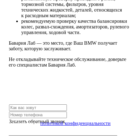
тормозной системы, фильтров, уровня
технических жидкостей, деталей, относящихся
к расходным материалам;
рекомендуемую проверку качества балансировки
колес, развал-схождения, амортизаторов, рулевого
управления, ходовой части.
Бавария Лаб — это место, где Ваш BMW получает
заботу, которую заслуживает.
Не откладывайте техническое обслуживание, доверьте
его специалистам Бавария Лаб.
Не нашли нужной услуги?
Свяжитесь с нами и мы Вам обязательно поможем
Заказать обратный звонок
Я согласен с
политикой конфиденциальности