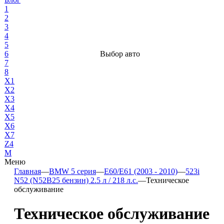
1
2
3
4
5
6
Выбор авто
7
8
X1
X2
X3
X4
X5
X6
X7
Z4
М
Меню
Главная
—
BMW 5 серия
—
E60/E61 (2003 - 2010)
—
523i
N52 (N52B25 бензин) 2.5 л / 218 л.с.
—
Техническое
обслуживание
Техническое обслуживание