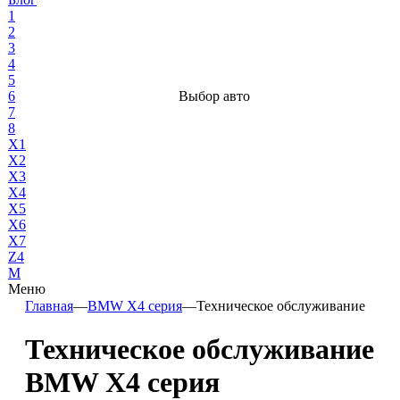
1
2
3
4
5
6
Выбор авто
7
8
X1
X2
X3
X4
X5
X6
X7
Z4
М
Меню
Главная
—
BMW X4 серия
—
Техническое обслуживание
Техническое обслуживание
BMW X4 серия