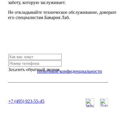
заботу, которую заслуживает.
Не откладывайте техническое обслуживание, доверьте
его специалистам Бавария Лаб.
Не нашли нужной услуги?
Свяжитесь с нами и мы Вам обязательно поможем
Заказать обратный звонок
Я согласен с
политикой конфиденциальности
или позвоните нам по телефону:
+7 (495) 923-55-45
ПН-СБ с 11:00 до 20:00