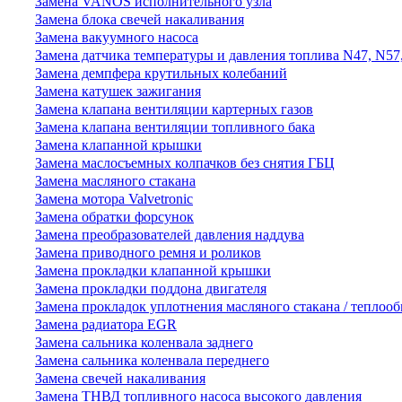
Замена VANOS исполнительного узла
Замена блока свечей накаливания
Замена вакуумного насоса
Замена датчика температуры и давления топлива N47, N57
Замена демпфера крутильных колебаний
Замена катушек зажигания
Замена клапана вентиляции картерных газов
Замена клапана вентиляции топливного бака
Замена клапанной крышки
Замена маслосъемных колпачков без снятия ГБЦ
Замена масляного стакана
Замена мотора Valvetronic
Замена обратки форсунок
Замена преобразователей давления наддува
Замена приводного ремня и роликов
Замена прокладки клапанной крышки
Замена прокладки поддона двигателя
Замена прокладок уплотнения масляного стакана / теплоо
Замена радиатора EGR
Замена сальника коленвала заднего
Замена сальника коленвала переднего
Замена свечей накаливания
Замена ТНВД топливного насоса высокого давления