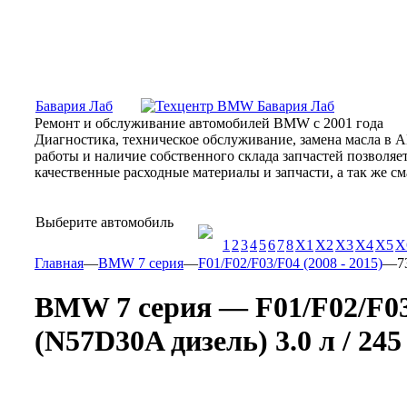
Москва, Алтуфьевское шоссе, 31Б, «Бавария Лаб»
ПН-СБ
Бавария Лаб
Ремонт и обслуживание автомобилей BMW с 2001 года
Диагностика, техническое обслуживание, замена масла в 
работы и наличие собственного склада запчастей позволя
качественные расходные материалы и запчасти, а так же 
Выберите автомобиль
1
2
3
4
5
6
7
8
X1
X2
X3
X4
X5
X
Главная
—
BMW 7 серия
—
F01/F02/F03/F04 (2008 - 2015)
—
7
BMW 7 серия — F01/F02/F03/
(N57D30A дизель) 3.0 л / 245 