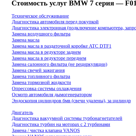
Стоимость услуг BMW 7 серия — F01/F0
Техническое обслуживание
Диагностика автомобиля перед покупкой
Диагностика электронная (подключение компьютера, запр
Замена воздушного фильтра
Замена масла
Замена масла в раздаточной коробке ATC DTF1
Замена масла в редукторе заднем
Замена масла в редукторе переднем
Замена салонного фильтра (не рециркуляции)
Замена свечей зажигания
Замена топливного фильтра
Замена тормозной жидкости
Опрессовка системы охлаждения
Осмотр автомобиля дымогенератором
Эндоскопия цилиндров бмв (свечи удалены), за цилиндр
Двигатель
Диагностика вакуумной системы турбонагнетателей
Диагностика турбин на моторах с 2 турбинами
Замена / чистка клапана VANOS