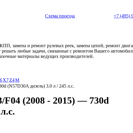
 с 11:00 до 20:00
Схема проезда
+7 (495) 
АКПП, замена и ремонт рулевых реек, замена цепей, ремонт дви
ет решать любые задачи, связанные с ремонтом Вашего автомоби
смазочные материалы ведущих производителей.
6
X7
Z4
М
30d (N57D30A дизель) 3.0 л / 245 л.с.
F04 (2008 - 2015) — 730d
л.с.